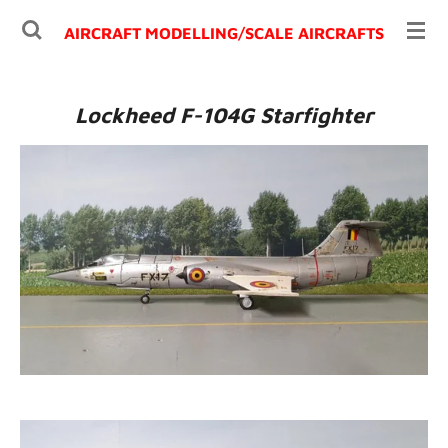
Ga
AIRCRAFT MODELLING/
SCALE AIRCRAFTS
direct
naar
de
Lockheed F-104G Starfighter
hoofdinhoud