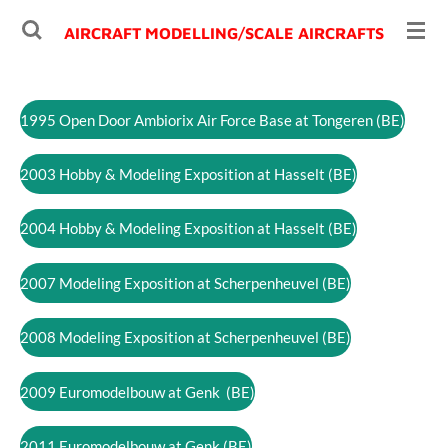
Ga
AIRCRAFT MODELLING/
SCALE AIRCRAFTS
direct
naar
de
1995 Open Door Ambiorix Air Force Base at Tongeren (BE)
hoofdinhoud
2003 Hobby & Modeling Exposition at Hasselt (BE)
2004 Hobby & Modeling Exposition at Hasselt (BE)
2007 Modeling Exposition at Scherpenheuvel (BE)
2008 Modeling Exposition at Scherpenheuvel (BE)
2009 Euromodelbouw at Genk (BE)
2011 Euromodelbouw at Genk (BE)