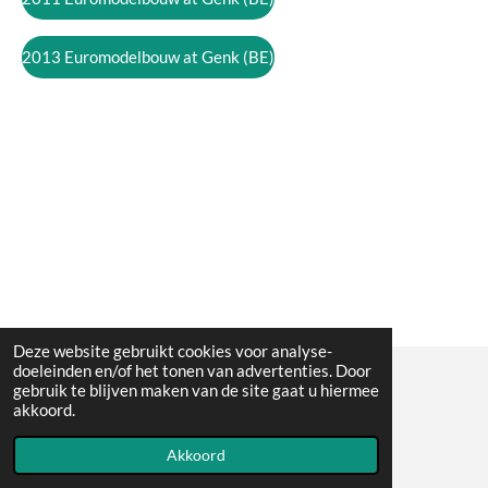
2013 Euromodelbouw at Genk (BE)
Deze website gebruikt cookies voor analyse-
doeleinden en/of het tonen van advertenties. Door
gebruik te blijven maken van de site gaat u hiermee
© All the pictures on this website are copywright protected
akkoord.
Powered by
JouwWeb
Akkoord