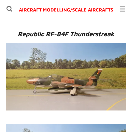
Ga
AIRCRAFT MODELLING/
SCALE AIRCRAFTS
direct
naar
de
Republic RF-84F Thunderstreak
hoofdinhoud