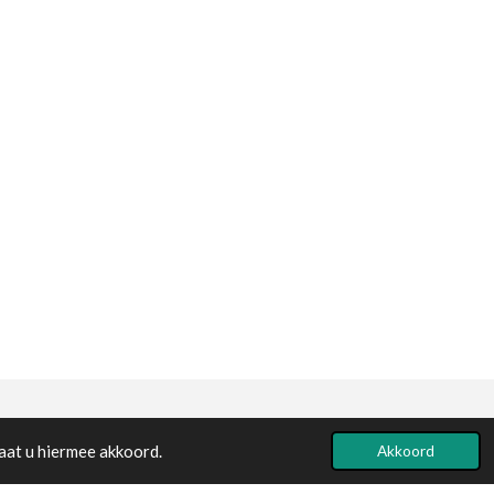
aat u hiermee akkoord.
Powered by
JouwWeb
Akkoord