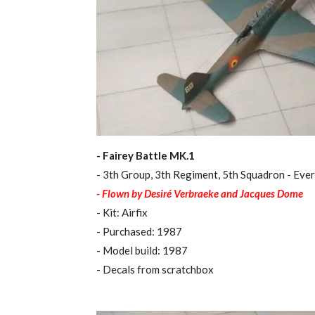
- Fairey Battle MK.1
- 3th Group, 3th Regiment, 5th Squadron - Eve
- Flown by Desiré Verbraeke and Jacques Dome
- Kit: Airfix
- Purchased: 1987
- Model build: 1987
- Decals from scratchbox