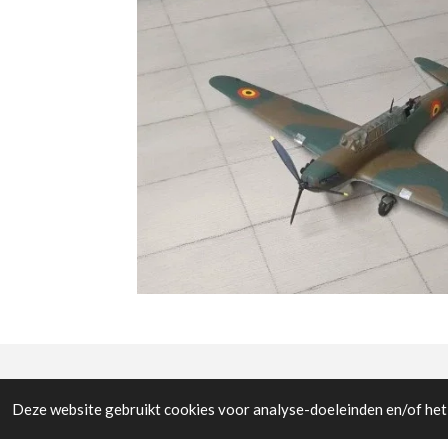
© All the pictures on this website are copywright prote
Deze website gebruikt cookies voor analyse-doeleinden en/of het 