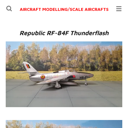
Ga
AIRCRAFT MODELLING/
SCALE AIRCRAFTS
direct
naar
de
Republic RF-84F Thunderflash
hoofdinhoud