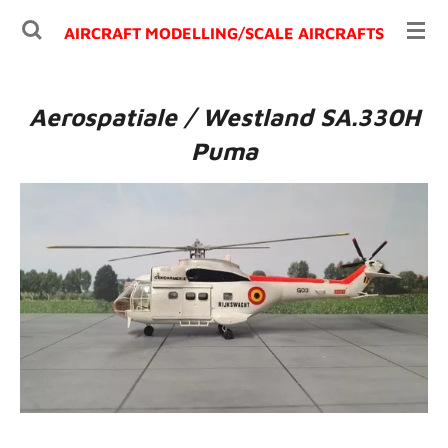
Ga
AIRCRAFT MODELLING/
SCALE AIRCRAFTS
direct
naar
de
Aerospatiale / Westland SA.330H
hoofdinhoud
Puma