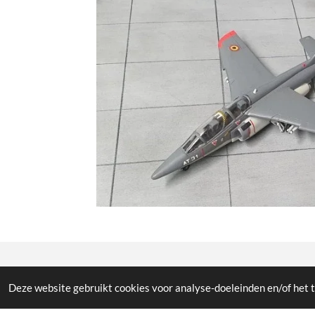
© All the pictures on this website are copywright prote
Deze website gebruikt cookies voor analyse-doeleinden en/of het t