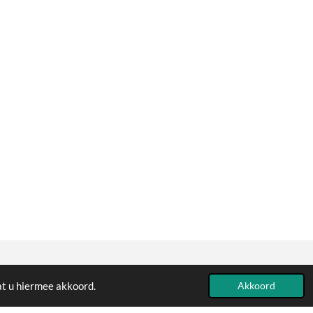
at u hiermee akkoord.
Powered by
JouwWeb
Akkoord