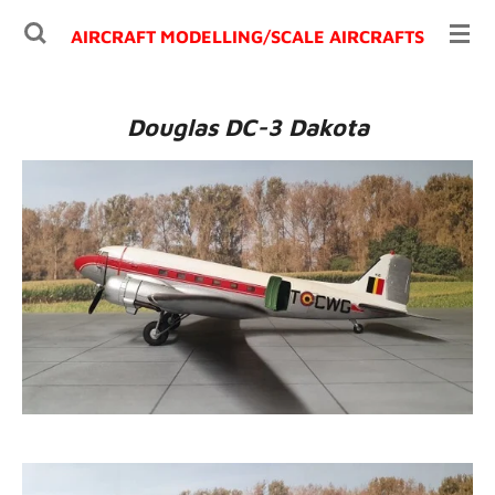
Ga
AIRCRAFT MODELLING/
SCALE AIRCRAFTS
direct
naar
de
Douglas DC-3 Dakota
hoofdinhoud