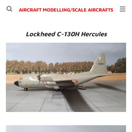
Ga
AIRCRAFT MODELLING/
SCALE AIRCRAFTS
direct
naar
de
Lockheed C-130H Hercules
hoofdinhoud