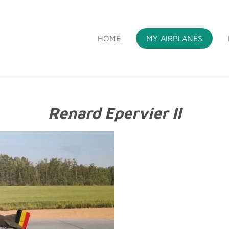
HOME
MY AIRPLANES
S
Renard Epervier II