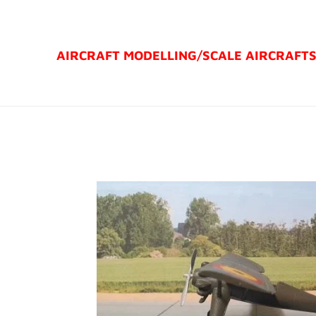
Ga
direct
AIRCRAFT MODELLING/
SCALE AIRCRAFT
naar
de
hoofdinhoud