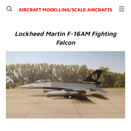
Ga
AIRCRAFT MODELLING/
SCALE AIRCRAFTS
direct
naar
de
Lockheed Martin F-16AM Fighting
hoofdinhoud
Falcon