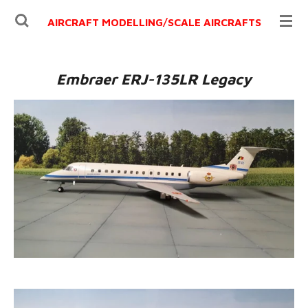
Ga
AIRCRAFT MODELLING/
SCALE AIRCRAFTS
direct
naar
de
Embraer ERJ-135LR Legacy
hoofdinhoud