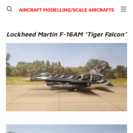
Ga
AIRCRAFT MODELLING/
SCALE AIRCRAFTS
direct
naar
de
Lockheed Martin F-16AM "Tiger Falcon"
hoofdinhoud