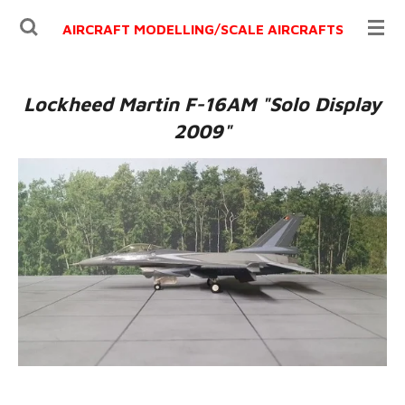
Ga
AIRCRAFT MODELLING/
SCALE AIRCRAFTS
direct
naar
de
Lockheed Martin F-16AM "Solo Display
hoofdinhoud
2009"