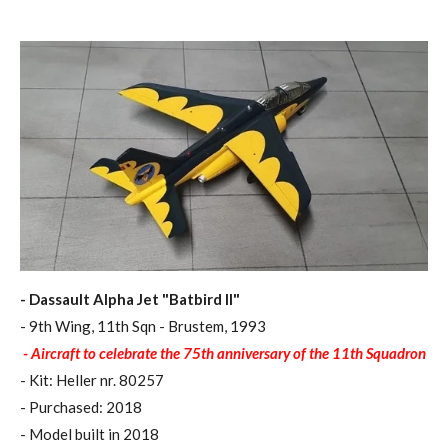
- Dassault Alpha Jet "Batbird II"
- 9th Wing, 11th Sqn - Brustem, 1993
​
- Aircraft to celebrate the 75th anniversary of the 11th Squadron
- Kit: Heller nr. 80257
- Purchased: 2018
- Model built in 2018