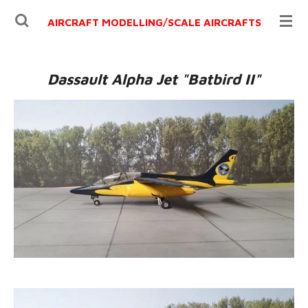
Ga
AIRCRAFT MODELLING/
SCALE AIRCRAFTS
direct
naar
de
Dassault Alpha Jet "Batbird II"
hoofdinhoud