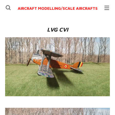
Ga
AIRCRAFT MODELLING/
SCALE AIRCRAFTS
direct
naar
de
LVG CVI
hoofdinhoud