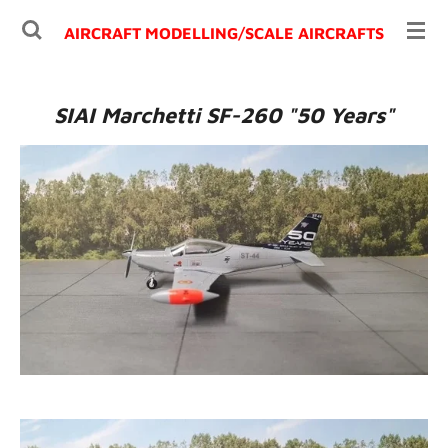
Ga
AIRCRAFT MODELLING/
SCALE AIRCRAFTS
direct
naar
de
SIAI Marchetti SF-260 "50 Years"
hoofdinhoud