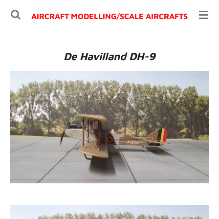
Ga
AIRCRAFT MODELLING/
SCALE AIRCRAFTS
direct
naar
de
De Havilland DH-9
hoofdinhoud