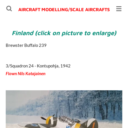
Ga
AIRCRAFT MODELLING/
SCALE AIRCRAFTS
direct
naar
de
Finland
(click on picture to enlarge)
hoofdinhoud
Brewster Buffalo 239
3/Squadron 24 - Kontupohja, 1942
Flown Nils Katajainen