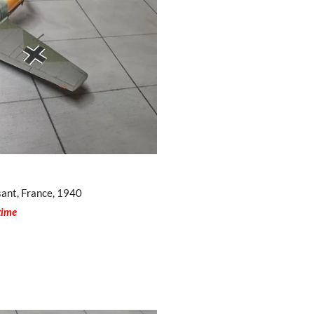
sant, France, 1940
 time