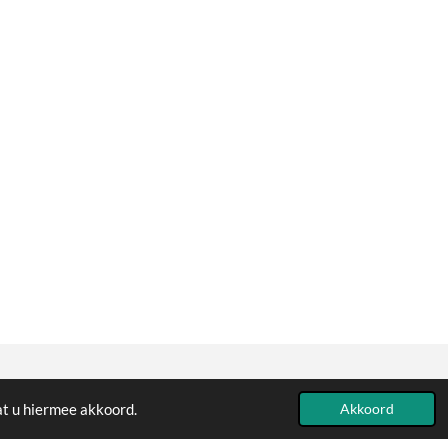
at u hiermee akkoord.
Powered by
JouwWeb
Akkoord