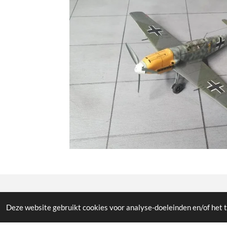
© All the pictures on this website are copywright prote
Deze website gebruikt cookies voor analyse-doeleinden en/of het t