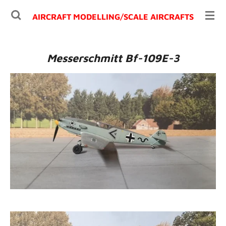
Ga
AIRCRAFT MODELLING/
SCALE AIRCRAFTS
direct
naar
de
Messerschmitt Bf-109E-3
hoofdinhoud