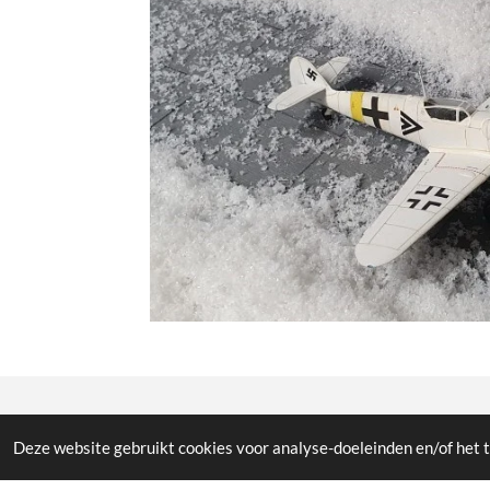
© All the pictures on this website are copywright prote
Deze website gebruikt cookies voor analyse-doeleinden en/of het t