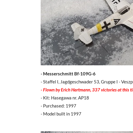
- Messerschmitt Bf-109G-6
- Staffel I, Jagdgeschwader 53, Gruppe I - Ves
- Flown by Erich Hartmann, 337 victories at this t
- Kit: Hasegawa nr. AP18
- Purchased: 1997
- Model built in 1997