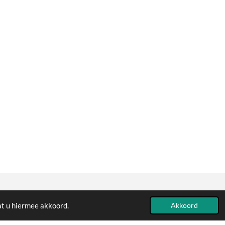
at u hiermee akkoord.
Powered by
JouwWeb
Akkoord