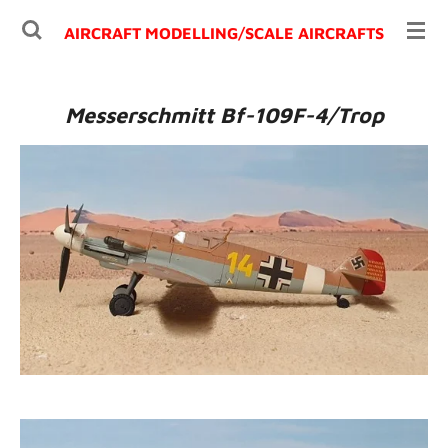
Ga
AIRCRAFT MODELLING/
SCALE AIRCRAFTS
direct
naar
de
Messerschmitt Bf-109F-4/Trop
hoofdinhoud