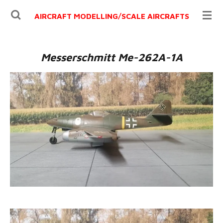
Ga
AIRCRAFT MODELLING/
SCALE AIRCRAFTS
direct
naar
de
Messerschmitt Me-262A-1A
hoofdinhoud