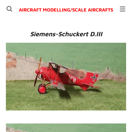
Ga
AIRCRAFT MODELLING/
SCALE AIRCRAFTS
direct
naar
de
Siemens-Schuckert D.III
hoofdinhoud