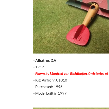
- Albatros D.V
- 1917
- Flown by Manfred von Richthofen, 0 victories at 
- Kit: Airfix nr. 01010
- Purchased: 1996
- Model built in 1997