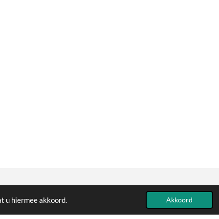
at u hiermee akkoord.
Powered by
JouwWeb
Akkoord