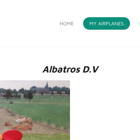
HOME
MY AIRPLANES
S
Albatros D.V