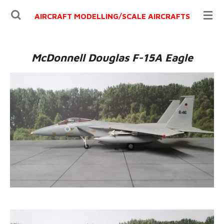
Ga
AIRCRAFT MODELLING/
SCALE AIRCRAFTS
direct
naar
de
McDonnell Douglas F-15A Eagle
hoofdinhoud