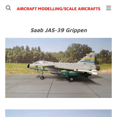
Ga
AIRCRAFT MODELLING/
SCALE AIRCRAFTS
direct
naar
de
Saab JAS-39 Grippen
hoofdinhoud