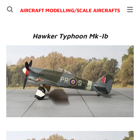
Ga
AIRCRAFT MODELLING/
SCALE AIRCRAFTS
direct
naar
de
Hawker Typhoon Mk-Ib
hoofdinhoud