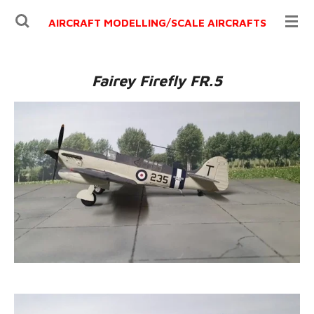
Ga
AIRCRAFT MODELLING/
SCALE AIRCRAFTS
direct
naar
de
Fairey Firefly FR.5
hoofdinhoud