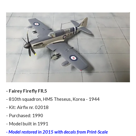
- Fairey Firefly FR.5
- 810th squadron, HMS Theseus, Korea - 1944
- Kit: Airfix nr. 02018
- Purchased: 1990
- Model built in 1991
- Model restored in 2015 with decals from Print-Scale