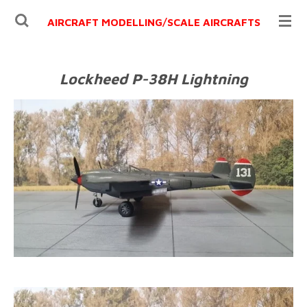
Ga
AIRCRAFT MODELLING/
SCALE AIRCRAFTS
direct
naar
de
Lockheed P-38H Lightning
hoofdinhoud