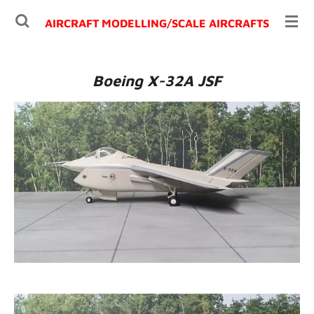
Ga
AIRCRAFT MODELLING/
SCALE AIRCRAFTS
direct
naar
de
Boeing X-32A JSF
hoofdinhoud