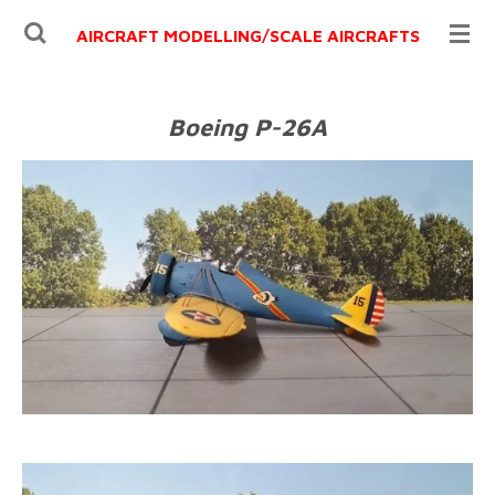
Ga
AIRCRAFT MODELLING/
SCALE AIRCRAFTS
direct
naar
de
Boeing P-26A
hoofdinhoud