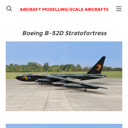
Ga
AIRCRAFT MODELLING/
SCALE AIRCRAFTS
direct
naar
de
Boeing B-52D Stratofortress
hoofdinhoud