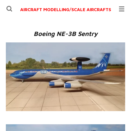
Ga
AIRCRAFT MODELLING/
SCALE AIRCRAFTS
direct
naar
de
Boeing NE-3B Sentry
hoofdinhoud