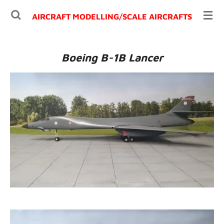
Ga
AIRCRAFT MODELLING/
SCALE AIRCRAFTS
direct
naar
de
Boeing B-1B Lancer
hoofdinhoud